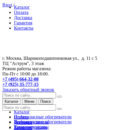
Вход
/
Каталог
Оплата
Доставка
Гарантия
Контакты
г. Москва, Шарикоподшипниковая ул., д. 11 с 5
ТЦ "Аструм", 3 этаж
Режим работы магазина:
Пн-Пт с 10:00 до 18:00.
+7 (495) 664-32-08
+7 (925) 35-777-15
Заказать обратный звонок
Каталог
Меню
Поиск
Каталог
Инфракрасные обогреватели
Оплата
Инфракрасные обогреватели
Терморегуляторы
Доставка
Терморегуляторы
Комплектующие
Гарантия