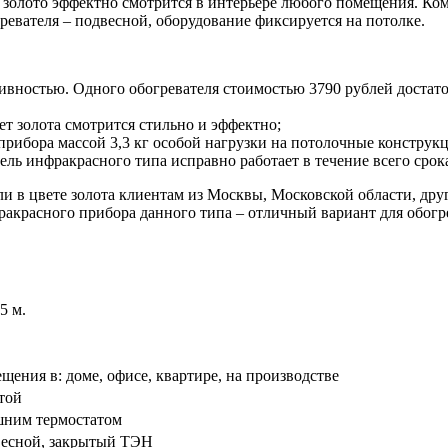
 золото эффектно смотрится в интерьере любого помещения. К
ревателя – подвесной, оборудование фиксируется на потолке.
ивностью. Одного обогревателя стоимостью 3790 рублей достат
т золота смотрится стильно и эффектно;
рибора массой 3,3 кг особой нагрузки на потолочные конструкц
тель инфракрасного типа исправно работает в течение всего срок
и в цвете золота клиентам из Москвы, Московской области, дру
красного прибора данного типа – отличный вариант для обогре
,5 м.
щения в: доме, офисе, квартире, на производстве
той
шним термостатом
весной, закрытый ТЭН