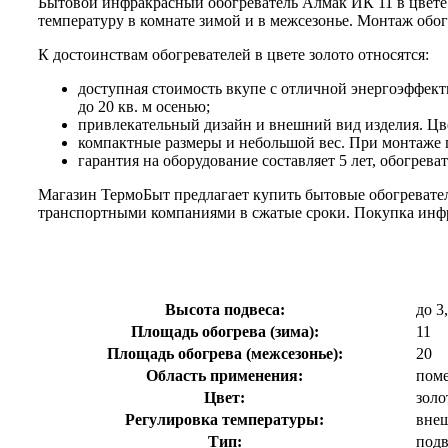
Бытовой инфракрасный обогреватель Алмак ИК 11 в цвете
температуру в комнате зимой и в межсезонье. Монтаж обог
К достоинствам обогревателей в цвете золото относятся:
доступная стоимость вкупе с отличной энергоэффект
до 20 кв. м осенью;
привлекательный дизайн и внешний вид изделия. Цве
компактные размеры и небольшой вес. При монтаже п
гарантия на оборудование составляет 5 лет, обогрева
Магазин ТермоБыт предлагает купить бытовые обогревател
транспортными компаниями в сжатые сроки. Покупка инфра
Высота подвеса:
до 3
Площадь обогрева (зима):
11
Площадь обогрева (межсезонье):
20
Область применения:
поме
Цвет:
золо
Регулировка температуры:
вне
Тип:
под