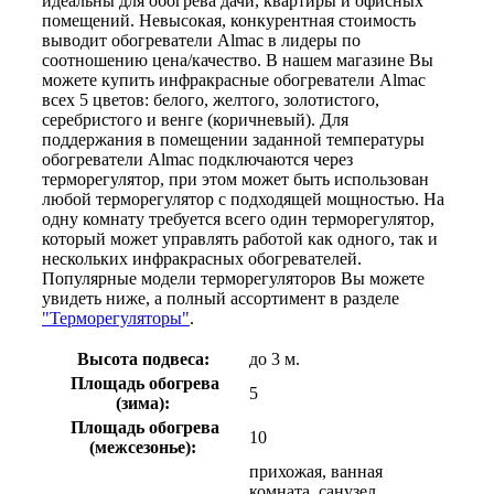
идеальны для обогрева дачи, квартиры и офисных
помещений. Невысокая, конкурентная стоимость
выводит обогреватели Almac в лидеры по
соотношению цена/качество. В нашем магазине Вы
можете купить инфракрасные обогреватели Almac
всех 5 цветов: белого, желтого, золотистого,
серебристого и венге (коричневый). Для
поддержания в помещении заданной температуры
обогреватели Almac подключаются через
терморегулятор, при этом может быть использован
любой терморегулятор с подходящей мощностью. На
одну комнату требуется всего один терморегулятор,
который может управлять работой как одного, так и
нескольких инфракрасных обогревателей.
Популярные модели терморегуляторов Вы можете
увидеть ниже, а полный ассортимент в разделе
"Терморегуляторы"
.
Высота подвеса:
до 3 м.
Площадь обогрева
5
(зима):
Площадь обогрева
10
(межсезонье):
прихожая, ванная
комната, санузел,