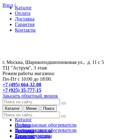
Вход
/
Каталог
Оплата
Доставка
Гарантия
Контакты
г. Москва, Шарикоподшипниковая ул., д. 11 с 5
ТЦ "Аструм", 3 этаж
Режим работы магазина:
Пн-Пт с 10:00 до 18:00.
+7 (495) 664-32-08
+7 (925) 35-777-15
Заказать обратный звонок
Каталог
Меню
Поиск
Каталог
Инфракрасные обогреватели
Оплата
Инфракрасные обогреватели
Терморегуляторы
Доставка
Терморегуляторы
Комплектующие
Гарантия