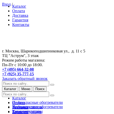
Вход
/
Каталог
Оплата
Доставка
Гарантия
Контакты
г. Москва, Шарикоподшипниковая ул., д. 11 с 5
ТЦ "Аструм", 3 этаж
Режим работы магазина:
Пн-Пт с 10:00 до 18:00.
+7 (495) 664-32-08
+7 (925) 35-777-15
Заказать обратный звонок
Каталог
Меню
Поиск
Каталог
Инфракрасные обогреватели
Оплата
Инфракрасные обогреватели
Терморегуляторы
Доставка
Терморегуляторы
Комплектующие
Гарантия