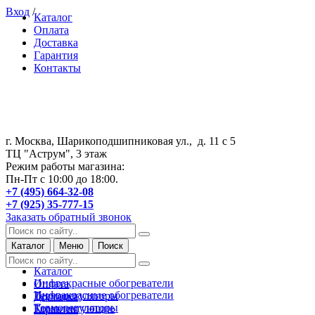
Вход
/
Каталог
Оплата
Доставка
Гарантия
Контакты
г. Москва, Шарикоподшипниковая ул., д. 11 с 5
ТЦ "Аструм", 3 этаж
Режим работы магазина:
Пн-Пт с 10:00 до 18:00.
+7 (495) 664-32-08
+7 (925) 35-777-15
Заказать обратный звонок
Каталог
Меню
Поиск
Каталог
Инфракрасные обогреватели
Оплата
Инфракрасные обогреватели
Терморегуляторы
Доставка
Терморегуляторы
Комплектующие
Гарантия